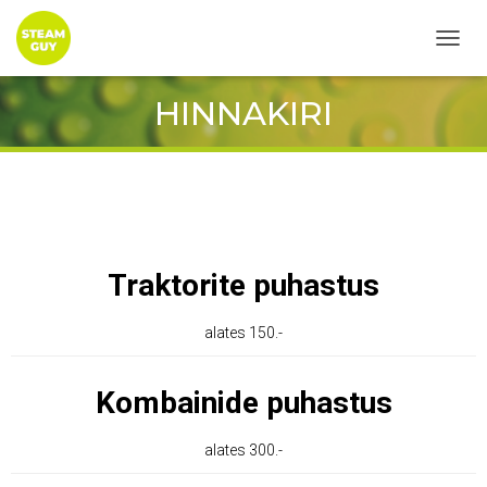
T
O
G
HINNAKIRI
G
L
E
N
A
V
I
G
Traktorite puhastus
A
T
I
alates 150.-
O
N
Kombainide puhastus
alates 300.-